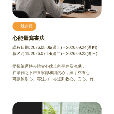
費，逾期未完成繳費者，系統將自動取消未完成
繳費之報名資格並釋出名額。
(範例:6/27 報名 2 個場次（每場 1,600 元），應於
7/4 23:59 前一次完成 3,200 元匯款（1,600 元 × 2
一般課程
場），經主辦單位確認款項後，始完成報名。)
心能量寫書法
8/14(五) 8:00~17:30 北海岸地質之旅
課程日期:
2026.08.06(週四) ~ 2026.09.24(週四)
馬繼康 老師
報名時間:
2026.07.14(週二) ~ 2026.09.23(週三)
從岩層、海岸與風化地景，認識臺灣北海岸如何
被時間與海洋塑造，理解地質與自然環境的形
從揮筆運轉去體會心態上的平靜及流動，
成。
在筆觸之下培養寧靜和諧的心，練字亦養心，
可訓練耐心、專注力，亦達到收心、安心、修心
9/11(五) 8:00~17:30 五漁村與海岸鐵道之旅
的效果。
馬繼康 老師
沿著宜蘭海岸鐵道，走讀漁村聚落與地方生活，
認識鐵道如何改變地方產業與文化移動。
【課程資訊】
授課講師：林子琪老師