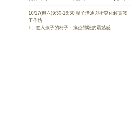
-臺北市南海發展中心｜音樂治療師
溫。
-臺北市私立育仁啟能中心｜音樂治療師
*朋友圈裡的求生欲： 面對同儕排擠與數位社交焦
10/17(週六)9:30-16:30 親子溝通與衝突化解實戰
• 社團法人小胖威利病友關懷協會 威利工作坊中和
慮，如何陪孩子練出「社交覺察」與界線感。
工作坊
站｜音樂治療師
*從「說教」轉型「教練」： 捨棄無效的碎念，用
1、進入孩子的椅子：換位體驗的震撼感
SEL 的引導式對話，培養孩子負責任的決策力。
你將親自演出你的孩子，在那一刻，你不再是講
*家長的降火錦囊： 示範如何先穩住自己的情緒頻
道理的家長，而是真實體會到孩子被責備時的身
本系列工作坊不接受當天報名
率，建立一個「不互踩地雷」的家庭韌性基地。
體緊繃與心理防禦。這種體感式的覺察，會讓你
透過生活化的案例與簡單易懂的對話公式，幫助
瞬間明白：為什麼你的「為你好」，在他耳中變
您找回溝通的發言權，讓孩子在面對多變的世界
成了「我不夠好」。
時，有能力保持自信與穩定。
2、拆解家族舊腳本：斷開情緒連鎖反應
9/12 SEL情緒力：陪孩子長出面對世界的能力
看見你腦袋裡那個嚴厲的糾察隊，找出那些從長
黃閎新 臨床心理師
輩那裡承接過來、不自覺對孩子施加的命令式語
適合對象：國小孩童的家長
彙。在工作坊的安全空間裡，我們練習現場撕掉
第一章：孩子為什麼越來越容易情緒卡住
舊劇本，重新排練出更具彈性、更有溫度的對
1-1 孩子常見的情緒困境
話。
1-2 情緒與行為背後的心理需求
1-3 大人如何重新理解孩子的情緒反應
3、衝突現場的降溫技術：從對立到對話的轉場