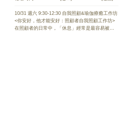
10/31 週六 9:30-12:30 自我照顧&瑜伽療癒工作坊
【活動須知】(必讀)
<你安好，他才能安好：照顧者自我照顧工作坊>
(1) 本活動以 32 人為最低成團人數。若報名人數
在照顧者的日常中，「休息」經常是最容易被忽
未達成團標準，主辦單位保留延期、調整活動內
略的事項。
容或取消活動之權利，並將全額退還已繳納之報
這場工作坊，想陪你一起「停下來」。
名費用。
透過理解神經系統如何回應壓力，再結合陰瑜伽
與修復瑜伽的深度練習，我們將一步步幫助身體
(2) 低收入戶、中低收入戶、身心障礙者，報名均
鬆開長期累積的緊繃，並讓神經系統重新安定下
需持證明文件，繳交保證金新台幣1600元。全程
來。
參與活動後，本會將退還已繳保證金之 50%。以
這堂課不需要任何瑜伽經驗，也不用追求完美的
原報名費每人新臺幣 1,600 元計算，實際負擔費
動作。
用為每人新臺幣 800 元。
只需要帶著一份願意，把這段純粹的休息時光留
給自己。
(3) 本活動由和泰純青基金會主辦，並委由星球旅
行社辦理相關旅遊服務事宜。除不可抗力如天災
備註：為提升課程的多元性以及學員的吸收，課
等，報名後如因故取消參加，退費方式依星球旅
程包含實作活動與小組討論。
行社及交通部觀光署公告之《國內旅遊定型化契
需準備物品：一張瑜伽墊、四條大浴巾、兩條洗