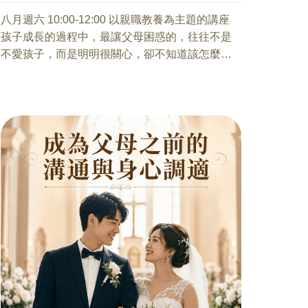
師
備註：
八月週六 10:00-12:00 以親職教養為主題的講座
1、自備瑜伽墊、水壺、毛巾，穿著方便活動伸展
孩子成長的過程中，最讓父母困惑的，往往不是
衣褲
不愛孩子，而是明明很關心，卻不知道該怎麼
2、所有課程視學生學習情況，隨時調整內容
說；明明想靠近，卻常常一開口就變成提醒、說
教，甚至爭吵。
孩子的沉默、頂嘴、情緒爆發，背後可能不是故
意唱反調，而是正在經歷發展變化、壓力累積，
或不知道如何表達自己的感受。
而父母的著急、擔心與用力，也常常因為說法不
同，被孩子感受到壓力或控制。
從青少年發展、親子衝突根源、溝通心法、情緒
訊號與現場降溫技巧出發，陪伴家長重新理解孩
子，也重新看見自己在關係中的用心。
讓親子溝通不再只是「我都是為你好」，而是能
慢慢轉化為孩子聽得進去、父母也說得出口的溫
和連結。