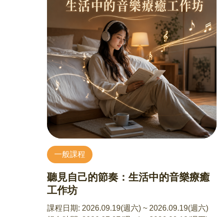
肉的強韌、強化核心肌群與背部肌群、矯正脊椎
的狀態和駝背，還有在玩瑜珈裡發揮想像力、獨
特的呼吸練習法幫助父母和小孩培養專注力、得
到更深沈的放鬆和平衡。
注意事項：
1、請學員穿著適合伸展運動的衣物，自備瑜伽墊
(或可鋪墊的毯子)
2、教室內禁止用餐 (飲水可)
3、
小孩年齡限制在3~9歲
【講座資訊】
一般課程
開課時間：7/11、8/22(週六)09:45-11:00
講師：彭慧珊 老師
聽見自己的節奏：生活中的音樂療癒
(「瑜伽折學 Podcast」節目主持人、美國瑜伽聯
工作坊
盟 RYT200認證師資、中華民國兒童瑜伽協會兒
童瑜伽認證師資)
課程日期:
2026.09.19(週六) ~ 2026.09.19(週六)