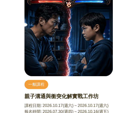
• 對音樂療癒、聲音感知有興趣者
• 希望透過聽覺探索自我情緒與記憶者
9/5 用SEL讓孩子從「煩死了」變「我試試」
• 單純渴望在忙碌生活中，有一段屬於自己的感官
楊格 諮商心理師
暫停時刻者
9歲~15歲孩子的家長
• 本課程參與者無須具備音樂背景，歡迎帶著開放
當孩子進入中高年級，最令家長崩潰的往往不是
的心前來，與我們一同走進聲音的內在風景，期
成績，而是那句冷冷的「煩死了」、「隨便」或
待與您在聲音中共感、共鳴
「不知道」。在快速變動的數位時代，SEL（社
• 備註：歡迎自備家中簡易無音階型輕型樂器參與
交情緒學習）不再只是優雅的術語，而是孩子在
工作坊實務體驗(如鈴鼓、手搖鈴、自製沙鈴、波
同儕競爭、網路壓力和青春期風暴中，最需要的
浪鼓、三角鐵等)
「心理強心針」。 我們不走教條路線，而是以
「情緒翻譯官」的視角，帶領家長解碼孩子冷酷
【講師介紹】
外殼下的情緒需求，透過實戰技巧，把親子對立
李晴旭 音樂治療師
變成並肩作戰。
英國國家音樂治療協會(B.A.M.T)檢定合格音樂治
一般課程
課程重點包含：
療師（Since 2000）
*解密「施工中」的大腦： 為什麼溫順的孩子突然
親子溝通與衝突化解實戰工作坊
• 臺大醫院輔助暨整合醫學中心｜音樂輔助療法諮
變得很難聊？理解中高年級生理與情緒的斷層。
詢師
*破解孩子的情緒密碼： 聽懂「煩死了」背後的求
課程日期:
2026.10.17(週六) ~ 2026.10.17(週六)
• 財團法人光仁社會福利基金會附設
救訊號。學習如何標記情緒，讓衝突在第一秒降
報名時間:
2026.07.30(週四) ~ 2026.10.16(週五)