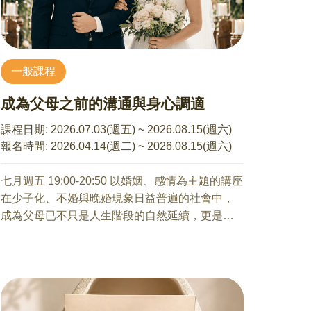
8/1 青少年親子溝通互動
許珮綺 諮商心理師
適合對象：13～18 歲學生（國一～高三）及其家
長
一般課程
你的家中，也有一位正在經歷青春風暴的孩子
嗎？
成為父母之前的溝通與身心調適
很多時候明明其實很在乎、也很想靠近，但不知
道為什麼，越關心、孩子卻越沉默；越想問清
課程日期:
2026.07.03(週五) ~ 2026.08.15(週六)
楚、氣氛卻越容易變得緊繃。那些原本出於愛的
報名時間:
2026.04.14(週二) ~ 2026.08.15(週六)
提醒與叮嚀，最後卻常常變成爭吵，甚至讓彼此
都受傷。看著孩子的改變，很多家長心裡其實是
七月週五 19:00-20:50 以婚姻、感情為主題的講座
著急的，曾經那個超級依賴你、會分享生活大小
在少子化、不婚與晚婚現象日益普遍的社會中，
事的孩子，怎麼好像越來越遠了？當我們可能試
成為父母已不只是人生階段的自然延續，更是一
著問、試著管、試著提醒，但關係卻好像越來越
項需要深思與預備的重要選擇。本講座希望透過
難靠近。這場講座會從青少年的發展變化出發，
心理師的專業分享，協助學員與伴侶就生育意
也會談到家長在關係中的擔心與用力，陪著大家
願、時機與準備歷程進行更深入的溝通與討論，
一起看懂看似難搞的青少年指南：孩子的「不
並認識備孕期間可能面臨的情緒壓力、身心調適
說」，背後正在發生什麼？以及為什麼有些我們
與關係支持。期盼陪伴學員在理解自我與彼此需