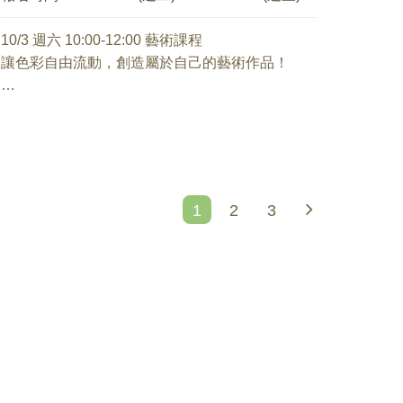
8/22 聽懂孩子情緒「話」！成為支持而不暴走的
父母
7/10 Being Parents—成為父母的身心預備與調適
10/3 週六 10:00-12:00 藝術課程
林佳慧 諮商心理師
石麗君 諮商心理師
讓色彩自由流動，創造屬於自己的藝術作品！
適合對象：10-18歲孩子的家長
1、成為父母是人生階段的自然延續？
1、解析家庭八大時期，把心力放在各時期重要任
2、育兒的左腦與右腦
酒精墨水畫是一種充滿驚喜與療癒感的藝術創作
務上
3、用一生療癒童年？還是用童年度過一生？
方式，透過色彩在紙張上自然擴散、交融，形成
2、看懂孩子情緒變化七大階段，掌握不同階段不
4、孕期及育兒面面觀
獨一無二的夢幻紋理。
同的應對策略
5、關關難過關關過
課程中將運用吹球引導墨水流動，觀察顏色彼此
3、透過親子對話，協助孩子停下慣性連鎖反應，
碰撞、堆疊與延伸的過程，感受無法被複製的流
1
2
3
化解情緒風暴
7/17 同心相伴：角色的轉換與調適
動畫效果。
王貞人 諮商心理師
8/29 聽懂孩子弦外之音—看懂情緒訊號的溝通
在成為父母的旅程中，伴侶不僅面臨角色的轉
✨ 課程特色
蔡德暐 諮商心理師
換，也需要學習在壓力與挑戰中維持彼此的默契
1. 認識酒精墨水特性與基礎技巧
適合對象：7-16歲孩子的家長
與支持。在關係與身份不斷變動的過程裡，我們
2.學習使用吹風球控制墨水流向與層次變化
1、解碼情緒訊號：看懂孩子沒說出口的話
該如何與另一半進行更深層的對話？又該如何在
3.色彩搭配與漸層暈染技巧
2、現場降溫術：在張力時刻的「暫停與修復」
情緒起伏與壓力之中，找到屬於彼此的平衡？
4.金色線條與亮粉點綴技巧
3、說得出口，孩子也願意聽
透過理解與陪伴，我們得以讓關係在變動中更加
5.將流動畫藝術延伸至生活小物創作
穩固。角色的轉換不再只是挑戰，而是一段彼此