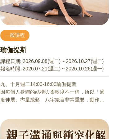
一般課程
瑜伽提斯
課程日期:
2026.09.08(週二) ~ 2026.10.27(週二)
報名時間:
2026.07.21(週二) ~ 2026.10.26(週一)
九、十月週二14:00-16:00瑜伽提斯
因每個人身體的結構與柔軟度不一樣，所以「適
度伸展、盡量放鬆」八字箴言非常重要，動作
時，應量力而為、適可而止，不可過度伸展，只
要在個人極限範圍內，溫和的伸展肢體即可。
課程目標：調節體重、修勻曲線、結實肌肉、消
除緊張、平衡情緒、改變體質、增進健康、預防