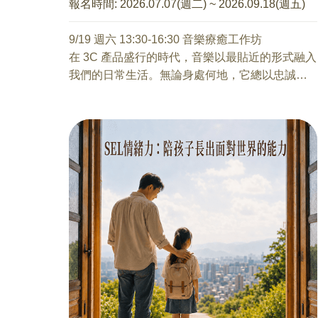
課程費用：每堂課每對親子500元 (一位小孩與一
報名時間:
2026.07.07(週二) ~ 2026.09.18(週五)
位家長一起報名)
開課人數：達6組報名即開課，上限為8組親子
9/19 週六 13:30-16:30 音樂療癒工作坊
麻煩家長在報名資料的「備註」欄位，註明小孩
在 3C 產品盛行的時代，音樂以最貼近的形式融入
的「姓名、性別與年齡」
我們的日常生活。無論身處何地，它總以忠誠的
陪伴方式在周遭流動，成為現代人重要的情緒寄
託與生活節奏。然而，音樂的價值並不僅止於
「聆聽」、「播放」、「演奏（歌唱）」或「協
助放鬆」等基本功能。透過更深層的體驗與引
導，我們能看見音樂所承載的情感力量、生命故
事與內在能量。
本工作坊旨在帶領參與者重新認識音樂的多面向
價值，並透過實務操作與體驗活動，探索音樂如
何在個人情緒調節、人際連結與生命回顧中發揮
實質效益。期待每位參與者在活動中，能重新聽
見自身的節奏，感受音樂所帶來的啟發、感恩與
更深刻的生命共鳴。