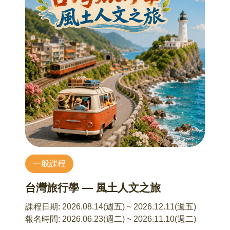
愉悅地將美感帶進生活中
課程內容：
(一)花材、器材簡介與示範
(二)軟鐵絲建立結構與插花
(三)成品欣賞
【課程資訊】
⏺︎ 授課講師： 陳芝宇 老師
⏺︎ 費用已含所有材料：800元
⏺︎ 最低開課人數：7人
⏺︎ 需自備物品：一支花藝剪刀(若無，一般剪刀亦
一般課程
可)、裝成品的提袋(尺寸大約長40x寬30x高45cm)
⏺︎ 材料(花材依當日提供為準，恕不指定)：主花、
台灣旅行學 — 風土人文之旅
配花、葉材、花器、海綿、鐵絲、竹籤
(下列花藝照片僅供參考)
課程日期:
2026.08.14(週五) ~ 2026.12.11(週五)
⏺︎ 預計報名繳費截止日：2026年9月1日
報名時間:
2026.06.23(週二) ~ 2026.11.10(週二)