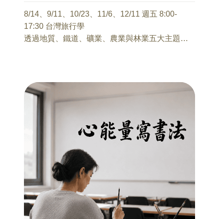
8/14、9/11、10/23、11/6、12/11 週五 8:00-
17:30 台灣旅行學
透過地質、鐵道、礦業、農業與林業五大主題，
帶領學員走入臺灣各地風土現場，從自然地景、
產業發展到地方生活文化，重新閱讀島嶼與人的
關係。
本系列由知名旅行家馬繼康以「慢行、深度、感
知」為核心，不以走訪數量為目的，而以理解土
地為核心，以實際旅遊、觀察、講述與地方文化
美食體驗，在旅行之中理解臺灣。
一日遊(8HR)，含交通、一餐、旅遊體驗內容，每
場每人費用：1,600元含稅。
※報名後請於 7 日內完成已報名「全部場次」之繳