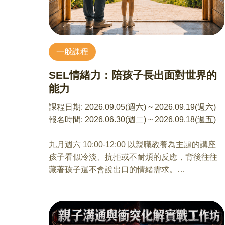
由講師帶領課程主體，並適時邀請參與者簡短分
享個人聯想與感受，促進講師與學員間的輕互
動，營造開放而包容的體驗場域。
一般課程
【課程內容】
SEL情緒力：陪孩子長出面對世界的
1. 尋找配樂大師 ：這是一場融合視覺與聽覺的創
能力
造性內在探索。
2. 聲音的體驗：透過聽覺、情緒與文字的流動，
課程日期:
2026.09.05(週六) ~ 2026.09.19(週六)
展開多層次感知練習。
報名時間:
2026.06.30(週二) ~ 2026.09.18(週五)
3. 音樂與生活
● 認識音樂與情緒
九月週六 10:00-12:00 以親職教養為主題的講座
● 日常中的音樂自我療癒應用
孩子看似冷淡、抗拒或不耐煩的反應，背後往往
4. 跟著音樂去旅行：透過音樂的鋪陳與語言的陪
藏著孩子還不會說出口的情緒需求。
伴，體驗聲音作為紓壓媒介的溫柔力量。
面對課業壓力、同儕關係、網路社交與自我認同
5. Q & A 時間
的變化，孩子需要的不只是被要求冷靜，更需要
有人陪他們學會辨識情緒、理解自己、建立界
【招生對象】
線，並練習做出更成熟的選擇。