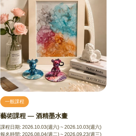
以為的關心，在孩子感受裡，卻被解讀成壓力或
求的基礎上，更有信心迎接新生命的到來，為家
控制？ 講座中我們也會一起討論，當關係卡住的
庭與社會注入延續與成長的力量。
時候，除了「管」，還有沒有其他更可能讓彼此
靠近的方式呢？練習從「理解」的角度出發，讓
7/3 備孕心理指南：我們準備好成為父母了嗎？
對話有機會重新開始，將衝突轉化為溫和連結。
許傑銘 諮商心理師
在現今社會中，生育已從傳統的必然，轉變為自
8/8 是什麼讓我們在親子關係中糾結難熬？
由且自主的選擇。自由也意味著更多準備與思
張宇傑 諮商心理師
量。從是否生育的抉擇，到備孕期間的各種挑
適合對象：國小到大學孩子的家長
戰，過程往往同時考驗著個人與伴侶關係。
1、探索親子關係衝突的根源
本講座將從「個人」、「伴侶關係」與「社會文
2、從根源下手的衝突解方演練
化」三個層面，引導學員探索自身對生育的想
法，並協助伴侶在差異中彼此瞭解。同時從「安
8/15 溫柔又堅定的溝通心法
全感」、「依附」與「互動循環」觀點出發，聚
張宇傑 諮商心理師
一般課程
焦於備孕歷程中的挑戰，學習可實踐的溝通原
適合對象：國小到大學孩子的家長
則，進而發展相互支持的能力。
藝術課程 — 酒精墨水畫
1、學習溫柔溝通與堅定溝通的平衡
1、生與不生的自我探索：我想過哪種人生？
2、溫柔又堅定的有效溝通演練
2、對生育想法不一致時的溝通原則
課程日期:
2026.10.03(週六) ~ 2026.10.03(週六)
3、如何化解備孕過程中的挑戰
報名時間:
2026.08.04(週二) ~ 2026.09.23(週三)