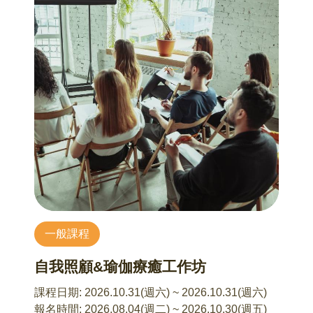
【公告】《台灣旅行學－風土人文之旅》10月16
報名時間：隨時
日（金瓜石：山城與歲月之旅）因故調整至10月
上課堂數：一期八堂，可請假兩堂
23日舉辦，敬請已報名學員留意相關通知。
課程日期：8/6、8/13、8/20、8/27、9/3、9/10、
10/23(五) 8:00~17:30 金瓜石：山城與歲月之旅
9/17、9/24，14:30-16:30
馬繼康 老師
課程費用：2400元
從金礦歷史、山城聚落與礦業遺構，理解臺灣近
單堂費用：350元
代產業發展與礦業文化。
用具自備(毛筆、墨汁、硯台、九宮格紙)
11/6(五) 8:00~17:30 銅鑼秋色之旅
馬繼康 老師
走入苗栗客庄秋日風景，透過杭菊產業、地方信
仰與農村文化，感受地方風土魅力。
12/11(五) 8:00~17:30 羅東林業之旅
一般課程
馬繼康 老師
自我照顧&瑜伽療癒工作坊
從林業發展、木材運輸與空間轉型，認識宜蘭林
業文化與城市歷史脈絡。
課程日期:
2026.10.31(週六) ~ 2026.10.31(週六)
報名時間:
2026.08.04(週二) ~ 2026.10.30(週五)