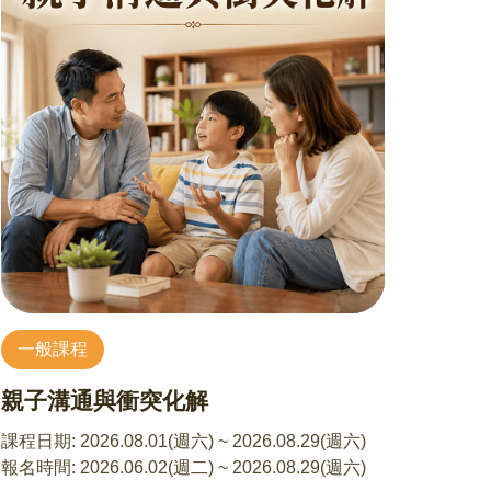
疾病、延緩老化。
【課程資訊】
授課講師：張蕙莉 老師
講師介紹：日本瑜珈指導協會，瑜珈技能健美指
導教師
內湖社區大學94年度金牌講師、台北市東區電信
局、(信義、內湖、松山、南港)社區大學、臺北市
藝文推廣處、市政府民政局民生社區中心
開課堂數：一期八堂，9/8、9/15、9/22、9/29、
10/6、10/13、10/20、10/27 (9/1老師有事，故不
開課)
一般課程
課程人數：7~10人
課程費用：單堂$300，優惠報名整期$2,000 (至多
親子溝通與衝突化解
可請假兩堂)
額外費用說明：每次上課暖身階段所需之木棒，
課程日期:
2026.08.01(週六) ~ 2026.08.29(週六)
由老師代購$200/支，上課現場繳交整數現金給老
報名時間:
2026.06.02(週二) ~ 2026.08.29(週六)