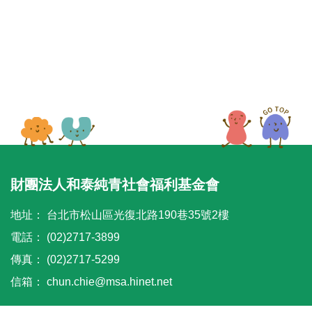
35小時 修復瑜伽師資培訓 (Level1) with Adelene
Cheong
✨ 課程特色
1. 認識酒精墨水特性與基礎技巧
2.學習使用吹風球控制墨水流向與層次變化
本系列工作坊不接受當天報名
3.色彩搭配與漸層暈染技巧
4.金色線條與亮粉點綴技巧
5.將流動畫藝術延伸至生活小物創作
每一次顏色流動都是獨一無二的驚喜，
享受創作過程中的放鬆與療癒，體驗藝術與色彩
財團法人和泰純青社會福利基金會
交織的魅力。
地址：
台北市松山區光復北路190巷35號2樓
☑️課程完成作品
電話：
(02)2717-3899
1.A4酒精墨水藝術畫框 1 件
傳真：
(02)2717-5299
可作為居家擺飾或送禮收藏
信箱：
chun.chie@msa.hinet.net
2.酒精墨水藝術杯墊 1 個