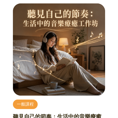
時，應量力而為、適可而止，不可過度伸展，只
要在個人極限範圍內，溫和的伸展肢體即可。
課程目標：調節體重、修勻曲線、結實肌肉、消
除緊張、平衡情緒、改變體質、增進健康、預防
疾病、延緩老化。
【課程資訊】
授課講師：張蕙莉 老師
講師介紹：日本瑜珈指導協會，瑜珈技能健美指
導教師
內湖社區大學94年度金牌講師、台北市東區電信
局、(信義、內湖、松山、南港)社區大學、臺北市
藝文推廣處、市政府民政局民生社區中心
開課堂數：一期八堂，9/8、9/15、9/22、9/29、
10/6、10/13、10/20、10/27 (9/1老師有事，故不
一般課程
開課)
課程人數：7~10人
聽見自己的節奏：生活中的音樂療癒