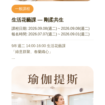
一般課程
【講座資訊】
開課時間：7/11、8/22(週六)09:45-11:00
生活花藝課 — 剛柔共生
講師：彭慧珊 老師
(「瑜伽折學 Podcast」節目主持人、美國瑜伽聯
課程日期:
2026.09.08(週二) ~ 2026.09.08(週二)
盟 RYT200認證師資、中華民國兒童瑜伽協會兒
報名時間:
2026.07.07(週二) ~ 2026.09.01(週二)
童瑜伽認證師資)
課程費用：每堂課每對親子500元 (一位小孩與一
9/8 週二 14:00-16:00 生活花藝課
位家長一起報名)
「綠意群聚、春蘭織心」
開課人數：達6組報名即開課，上限為8組親子
麻煩家長在報名資料的「備註」欄位，註明小孩
直立式結構組合，俐落卻不失優雅的線條，將個
的「姓名、性別與年齡」
人的創意延伸發展
不需任何花藝基礎也可輕鬆完成
只需享受與花草相處的午後時光
愉悅地將美感帶進生活中
課程內容：