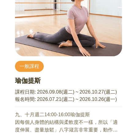
(一)花材、器材簡介與示範
(二)軟鐵絲建立結構與插花
(三)成品欣賞
【課程資訊】
⏺︎ 授課講師： 陳芝宇 老師
⏺︎ 費用已含所有材料：800元
⏺︎ 最低開課人數：7人
一般課程
⏺︎ 需自備物品：一支花藝剪刀(若無，一般剪刀亦
可)、裝成品的提袋(尺寸大約長40x寬30x高45cm)
瑜伽提斯
⏺︎ 材料(花材依當日提供為準，恕不指定)：主花、
配花、葉材、花器、海綿、鐵絲、竹籤
課程日期:
2026.09.08(週二) ~ 2026.10.27(週二)
(下列花藝照片僅供參考)
報名時間:
2026.07.21(週二) ~ 2026.10.26(週一)
⏺︎ 預計報名繳費截止日：2026年9月1日
九、十月週二14:00-16:00瑜伽提斯
因每個人身體的結構與柔軟度不一樣，所以「適
度伸展、盡量放鬆」八字箴言非常重要，動作