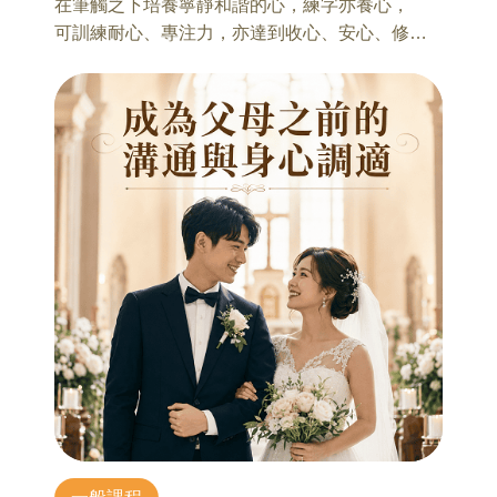
*朋友圈裡的求生欲： 面對同儕排擠與數位社交焦
在筆觸之下培養寧靜和諧的心，練字亦養心，
者於報名前充分考量自身體力、健康狀況及行動
8/22 聽懂孩子情緒「話」！成為支持而不暴走的
慮，如何陪孩子練出「社交覺察」與界線感。
可訓練耐心、專注力，亦達到收心、安心、修心
能力，確認適合參與後再行報名。
父母
*從「說教」轉型「教練」： 捨棄無效的碎念，用
的效果。
林佳慧 諮商心理師
SEL 的引導式對話，培養孩子負責任的決策力。
(6) 北部地區遊程，8:00~8:25和泰純青基金會集
適合對象：10-18歲孩子的家長
*家長的降火錦囊： 示範如何先穩住自己的情緒頻
合，8:30準時出發~17:30回到和泰純青基金會解
1、解析家庭八大時期，把心力放在各時期重要任
率，建立一個「不互踩地雷」的家庭韌性基地。
【課程資訊】
散。
務上
透過生活化的案例與簡單易懂的對話公式，幫助
授課講師：林子琪老師
2、看懂孩子情緒變化七大階段，掌握不同階段不
您找回溝通的發言權，讓孩子在面對多變的世界
報名時間：隨時
同的應對策略
時，有能力保持自信與穩定。
上課堂數：一期八堂，可請假兩堂
3、透過親子對話，協助孩子停下慣性連鎖反應，
課程日期：8/6、8/13、8/20、8/27、9/3、9/10、
化解情緒風暴
9/12 SEL情緒力：陪孩子長出面對世界的能力
9/17、9/24，14:30-16:30
黃閎新 臨床心理師
課程費用：2400元
8/29 聽懂孩子弦外之音—看懂情緒訊號的溝通
適合對象：國小孩童的家長
單堂費用：350元
蔡德暐 諮商心理師
第一章：孩子為什麼越來越容易情緒卡住
用具自備(毛筆、墨汁、硯台、九宮格紙)
適合對象：7-16歲孩子的家長
1-1 孩子常見的情緒困境
1、解碼情緒訊號：看懂孩子沒說出口的話
1-2 情緒與行為背後的心理需求
2、現場降溫術：在張力時刻的「暫停與修復」
1-3 大人如何重新理解孩子的情緒反應
3、說得出口，孩子也願意聽
第二章：孩子的情緒，其實在說什麼