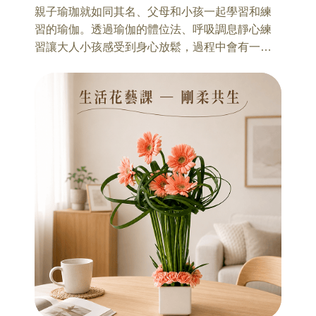
親子瑜珈就如同其名、父母和小孩一起學習和練
習的瑜伽。透過瑜伽的體位法、呼吸調息靜心練
習讓大人小孩感受到身心放鬆，過程中會有一些
雙人瑜伽讓彼此更有親密接觸與連結。藉由與小
孩親密接觸，可以直接的感受到父母幫助身心更
加安定平穩。
在玩瑜伽的過程裡、除了增加身體的柔軟度、肌
肉的強韌、強化核心肌群與背部肌群、矯正脊椎
的狀態和駝背，還有在玩瑜珈裡發揮想像力、獨
特的呼吸練習法幫助父母和小孩培養專注力、得
到更深沈的放鬆和平衡。
注意事項：
1、請學員穿著適合伸展運動的衣物，自備瑜伽墊
(或可鋪墊的毯子)
2、教室內禁止用餐 (飲水可)
3、
小孩年齡限制在3~9歲