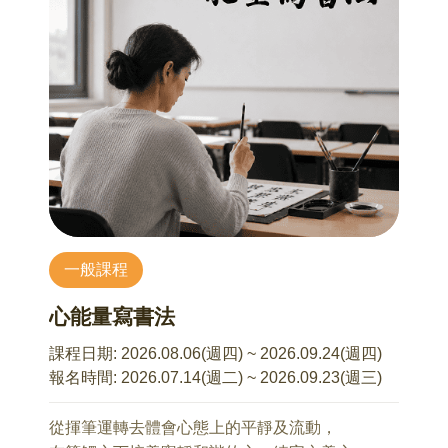
9/5 用SEL讓孩子從「煩死了」變「我試試」
以為的關心，在孩子感受裡，卻被解讀成壓力或
楊格 諮商心理師
(2) 低收入戶、中低收入戶、身心障礙者，報名均
控制？ 講座中我們也會一起討論，當關係卡住的
9歲~15歲孩子的家長
需持證明文件，繳交保證金新台幣1600元。全程
時候，除了「管」，還有沒有其他更可能讓彼此
當孩子進入中高年級，最令家長崩潰的往往不是
參與活動後，本會將退還已繳保證金之 50%。以
靠近的方式呢？練習從「理解」的角度出發，讓
成績，而是那句冷冷的「煩死了」、「隨便」或
原報名費每人新臺幣 1,600 元計算，實際負擔費
對話有機會重新開始，將衝突轉化為溫和連結。
「不知道」。在快速變動的數位時代，SEL（社
用為每人新臺幣 800 元。
交情緒學習）不再只是優雅的術語，而是孩子在
8/8 是什麼讓我們在親子關係中糾結難熬？
同儕競爭、網路壓力和青春期風暴中，最需要的
(3) 本活動由和泰純青基金會主辦，並委由星球旅
張宇傑 諮商心理師
「心理強心針」。 我們不走教條路線，而是以
行社辦理相關旅遊服務事宜。除不可抗力如天災
適合對象：國小到大學孩子的家長
「情緒翻譯官」的視角，帶領家長解碼孩子冷酷
等，報名後如因故取消參加，退費方式依星球旅
1、探索親子關係衝突的根源
外殼下的情緒需求，透過實戰技巧，把親子對立
行社及交通部觀光署公告之《國內旅遊定型化契
一般課程
2、從根源下手的衝突解方演練
變成並肩作戰。
約》相關規定辦理。
課程重點包含：
心能量寫書法
8/15 溫柔又堅定的溝通心法
*解密「施工中」的大腦： 為什麼溫順的孩子突然
(4) 本活動費用包含之名領隊講師費、交通及深度
張宇傑 諮商心理師
變得很難聊？理解中高年級生理與情緒的斷層。
課程日期:
2026.08.06(週四) ~ 2026.09.24(週四)
文化導覽體驗、餐費、旅遊平安保險，並未進行
適合對象：國小到大學孩子的家長
*破解孩子的情緒密碼： 聽懂「煩死了」背後的求
報名時間:
2026.07.14(週二) ~ 2026.09.23(週三)
任何導購行程內容。
1、學習溫柔溝通與堅定溝通的平衡
救訊號。學習如何標記情緒，讓衝突在第一秒降
2、溫柔又堅定的有效溝通演練
溫。
從揮筆運轉去體會心態上的平靜及流動，
(5) 遊程內容皆包含部份步行及戶外活動，請報名