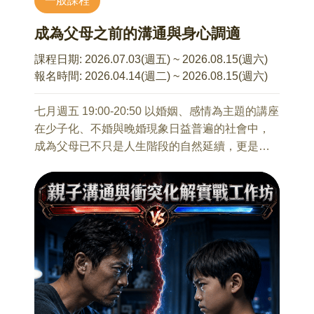
一般課程
2-1 SEL在孩子成長中的重要性
2-2 情緒調節與人際互動的關聯
成為父母之前的溝通與身心調適
本系列講座不接受當天報名
2-3 不同年齡階段的情緒需求與表現
第三章：日常陪伴中，幫助孩子長出情緒力與韌
課程日期:
2026.07.03(週五) ~ 2026.08.15(週六)
性
報名時間:
2026.04.14(週二) ~ 2026.08.15(週六)
3-1 情緒來臨時的陪伴與溝通
3-2 生活中累積安全感與自信
七月週五 19:00-20:50 以婚姻、感情為主題的講座
3-3 如何陪孩子面對挫折與壓力
在少子化、不婚與晚婚現象日益普遍的社會中，
成為父母已不只是人生階段的自然延續，更是一
9/19 青春期的情緒多重宇宙
項需要深思與預備的重要選擇。本講座希望透過
蔡宇涵 諮商心理師
心理師的專業分享，協助學員與伴侶就生育意
適合對象：10歲~16歲孩子的家長
願、時機與準備歷程進行更深入的溝通與討論，
從個⼈內在情感到適應化的社會情境表達融合了
並認識備孕期間可能面臨的情緒壓力、身心調適
我們對外在情境的理解以及⼈際互動結構的處境,
與關係支持。期盼陪伴學員在理解自我與彼此需
前青春期的孩⼦對於⼈我之間的關係尤其敏銳､警
求的基礎上，更有信心迎接新生命的到來，為家
覺。這場講座帶您試著重現青春期的奇思異想。
庭與社會注入延續與成長的力量。
藉由覺察､識別､命名的過程協助孩⼦能發展管理
與調適的情緒策略｡
7/3 備孕心理指南：我們準備好成為父母了嗎？