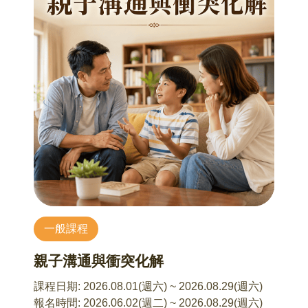
5. Q & A 時間
本系列由知名旅行家馬繼康以「慢行、深度、感
【招生對象】
知」為核心，不以走訪數量為目的，而以理解土
• 對音樂療癒、聲音感知有興趣者
地為核心，以實際旅遊、觀察、講述與地方文化
• 希望透過聽覺探索自我情緒與記憶者
美食體驗，在旅行之中理解臺灣。
• 單純渴望在忙碌生活中，有一段屬於自己的感官
暫停時刻者
一日遊(8HR)，含交通、一餐、旅遊體驗內容，每
• 本課程參與者無須具備音樂背景，歡迎帶著開放
場每人費用：1,600元含稅。
的心前來，與我們一同走進聲音的內在風景，期
待與您在聲音中共感、共鳴
• 備註：歡迎自備家中簡易無音階型輕型樂器參與
※報名後請於 7 日內完成已報名「全部場次」之繳
工作坊實務體驗(如鈴鼓、手搖鈴、自製沙鈴、波
費，逾期未完成繳費者，系統將自動取消未完成
浪鼓、三角鐵等)
繳費之報名資格並釋出名額。
一般課程
(範例:6/27 報名 2 個場次（每場 1,600 元），應於
【講師介紹】
7/4 23:59 前一次完成 3,200 元匯款（1,600 元 × 2
親子溝通與衝突化解
李晴旭 音樂治療師
場），經主辦單位確認款項後，始完成報名。)
英國國家音樂治療協會(B.A.M.T)檢定合格音樂治
課程日期:
2026.08.01(週六) ~ 2026.08.29(週六)
療師（Since 2000）
報名時間:
2026.06.02(週二) ~ 2026.08.29(週六)