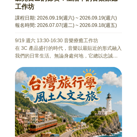
課程費用：單堂$300，優惠報名整期$2,000 (至多
工作坊
可請假兩堂)
額外費用說明：每次上課暖身階段所需之木棒，
課程日期:
2026.09.19(週六) ~ 2026.09.19(週六)
由老師代購$200/支，上課現場繳交整數現金給老
報名時間:
2026.07.07(週二) ~ 2026.09.18(週五)
師
備註：
9/19 週六 13:30-16:30 音樂療癒工作坊
1、自備瑜伽墊、水壺、毛巾，穿著方便活動伸展
在 3C 產品盛行的時代，音樂以最貼近的形式融入
衣褲
我們的日常生活。無論身處何地，它總以忠誠的
2、所有課程視學生學習情況，隨時調整內容
陪伴方式在周遭流動，成為現代人重要的情緒寄
託與生活節奏。然而，音樂的價值並不僅止於
「聆聽」、「播放」、「演奏（歌唱）」或「協
助放鬆」等基本功能。透過更深層的體驗與引
導，我們能看見音樂所承載的情感力量、生命故
事與內在能量。
本工作坊旨在帶領參與者重新認識音樂的多面向
價值，並透過實務操作與體驗活動，探索音樂如
何在個人情緒調節、人際連結與生命回顧中發揮