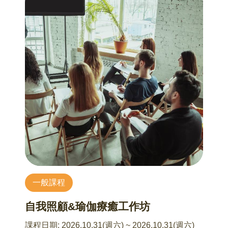
2、育兒的左腦與右腦
體緊繃與心理防禦。這種體感式的覺察，會讓你
3、用一生療癒童年？還是用童年度過一生？
瞬間明白：為什麼你的「為你好」，在他耳中變
4、孕期及育兒面面觀
成了「我不夠好」。
5、關關難過關關過
2、拆解家族舊腳本：斷開情緒連鎖反應
7/17 同心相伴：角色的轉換與調適
看見你腦袋裡那個嚴厲的糾察隊，找出那些從長
王貞人 諮商心理師
輩那裡承接過來、不自覺對孩子施加的命令式語
在成為父母的旅程中，伴侶不僅面臨角色的轉
彙。在工作坊的安全空間裡，我們練習現場撕掉
換，也需要學習在壓力與挑戰中維持彼此的默契
舊劇本，重新排練出更具彈性、更有溫度的對
與支持。在關係與身份不斷變動的過程裡，我們
話。
該如何與另一半進行更深層的對話？又該如何在
情緒起伏與壓力之中，找到屬於彼此的平衡？
3、衝突現場的降溫技術：從對立到對話的轉場
透過理解與陪伴，我們得以讓關係在變動中更加
當衝突陷入僵局時，能幫孩子說出他內心說不出
穩固。角色的轉換不再只是挑戰，而是一段彼此
口的脆弱，透過一套實戰的溝通公式，陪你在情
一般課程
扶持、相互靠近的歷程，讓愛在過程中變得更
緒高漲時，用一個動作或一句話，優雅地替緊繃
深、更真切。
的氣氛轉場。
自我照顧&瑜伽療癒工作坊
7/24 生，還是不生—談婚前共識到婚後協作的必
4、建立家長神隊友社群：你不是一個人在戰鬥
課程日期:
2026.10.31(週六) ~ 2026.10.31(週六)