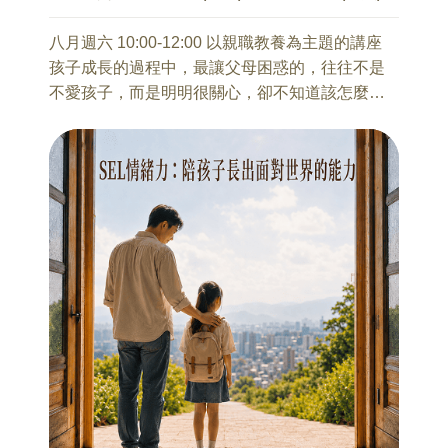
• 臺大醫院輔助暨整合醫學中心｜音樂輔助療法諮
8/14(五) 8:00~17:30 北海岸地質之旅
詢師
馬繼康 老師
八月週六 10:00-12:00 以親職教養為主題的講座
• 財團法人光仁社會福利基金會附設
從岩層、海岸與風化地景，認識臺灣北海岸如何
孩子成長的過程中，最讓父母困惑的，往往不是
-臺北市南海發展中心｜音樂治療師
被時間與海洋塑造，理解地質與自然環境的形
不愛孩子，而是明明很關心，卻不知道該怎麼
-臺北市私立育仁啟能中心｜音樂治療師
成。
說；明明想靠近，卻常常一開口就變成提醒、說
• 社團法人小胖威利病友關懷協會 威利工作坊中和
教，甚至爭吵。
站｜音樂治療師
9/11(五) 8:00~17:30 五漁村與海岸鐵道之旅
孩子的沉默、頂嘴、情緒爆發，背後可能不是故
馬繼康 老師
意唱反調，而是正在經歷發展變化、壓力累積，
沿著宜蘭海岸鐵道，走讀漁村聚落與地方生活，
或不知道如何表達自己的感受。
本系列工作坊不接受當天報名
認識鐵道如何改變地方產業與文化移動。
而父母的著急、擔心與用力，也常常因為說法不
同，被孩子感受到壓力或控制。
【公告】《台灣旅行學－風土人文之旅》10月16
從青少年發展、親子衝突根源、溝通心法、情緒
日（金瓜石：山城與歲月之旅）因故調整至10月
訊號與現場降溫技巧出發，陪伴家長重新理解孩
23日舉辦，敬請已報名學員留意相關通知。
子，也重新看見自己在關係中的用心。
10/23(五) 8:00~17:30 金瓜石：山城與歲月之旅
讓親子溝通不再只是「我都是為你好」，而是能
馬繼康 老師
慢慢轉化為孩子聽得進去、父母也說得出口的溫
從金礦歷史、山城聚落與礦業遺構，理解臺灣近
和連結。
代產業發展與礦業文化。