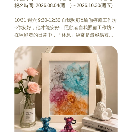
修課
你並不是孤單一人！透過分享與集體創作，你會
報名時間:
2026.08.04(週二) ~ 2026.10.30(週五)
張誌閔 諮商心理師
從其他夥伴的故事中獲得啟發。這不只是一堂
1、生育考量背後的價值觀與期待
課，而是一個能讓你卸下「完美父母」重擔、重
10/31 週六 9:30-12:30 自我照顧&瑜伽療癒工作坊
2、婚前溝通與共識
新自我充電的溫暖團隊。
<你安好，他才能安好：照顧者自我照顧工作坊>
3、生育準備與生育因應
在照顧者的日常中，「休息」經常是最容易被忽
4、面對變動轉換的調適
略的事項。
【課程資訊】
這場工作坊，想陪你一起「停下來」。
7/31 只要婚、不要生，不行嗎？
上課時間：10/17（六）9:30-16:30(12:30~13:30
透過理解神經系統如何回應壓力，再結合陰瑜伽
曾麗心 臨床心理師
午休)共上課6小時
與修復瑜伽的深度練習，我們將一步步幫助身體
隨著當代婚育觀點改變，愈來愈多人開始反思：
授課講師：張宇傑 諮商心理師
鬆開長期累積的緊繃，並讓神經系統重新安定下
結婚與生育，兩者一定要「綁定」嗎?
適合對象：家有國小至大學生的家長
來。
為了愛，可以步入婚姻，但，生兒育女似乎卻帶
課程人數：8人~20人上限 (滿8人開班)
這堂課不需要任何瑜伽經驗，也不用追求完美的
來更多責任和義務，還有難以迴避的經濟和教養
動作。
壓力。
只需要帶著一份願意，把這段純粹的休息時光留
如果不生孩子，還要結婚嗎？又或是，結婚了，
給自己。
就一定要傳宗接代嗎？
以上這些問題，如果你也正在苦惱中，歡迎來參
備註：為提升課程的多元性以及學員的吸收，課
加這堂講座，
程包含實作活動與小組討論。