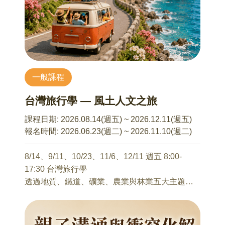
實質效益。期待每位參與者在活動中，能重新聽
見自身的節奏，感受音樂所帶來的啟發、感恩與
更深刻的生命共鳴。
由講師帶領課程主體，並適時邀請參與者簡短分
享個人聯想與感受，促進講師與學員間的輕互
一般課程
動，營造開放而包容的體驗場域。
台灣旅行學 — 風土人文之旅
【課程內容】
1. 尋找配樂大師 ：這是一場融合視覺與聽覺的創
課程日期:
2026.08.14(週五) ~ 2026.12.11(週五)
造性內在探索。
報名時間:
2026.06.23(週二) ~ 2026.11.10(週二)
2. 聲音的體驗：透過聽覺、情緒與文字的流動，
展開多層次感知練習。
8/14、9/11、10/23、11/6、12/11 週五 8:00-
3. 音樂與生活
17:30 台灣旅行學
● 認識音樂與情緒
透過地質、鐵道、礦業、農業與林業五大主題，
● 日常中的音樂自我療癒應用
帶領學員走入臺灣各地風土現場，從自然地景、
4. 跟著音樂去旅行：透過音樂的鋪陳與語言的陪
產業發展到地方生活文化，重新閱讀島嶼與人的
伴，體驗聲音作為紓壓媒介的溫柔力量。
關係。