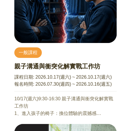
I. 青春期的⼼理特徵建構對青春期孩⼦的認識標記
許傑銘 諮商心理師
經常出現的情緒反應｡
在現今社會中，生育已從傳統的必然，轉變為自
II. 運⽤SEL概念有效回應暫緩負向循環對話運⽤
由且自主的選擇。自由也意味著更多準備與思
SEL 概念重建對話中的詮釋｡
量。從是否生育的抉擇，到備孕期間的各種挑
III.我好你也好的共好關係試著修正溝通中的隱性
戰，過程往往同時考驗著個人與伴侶關係。
攻擊嘗試真誠表達｡
本講座將從「個人」、「伴侶關係」與「社會文
化」三個層面，引導學員探索自身對生育的想
一般課程
法，並協助伴侶在差異中彼此瞭解。同時從「安
本系列講座不接受當天報名
全感」、「依附」與「互動循環」觀點出發，聚
親子溝通與衝突化解實戰工作坊
焦於備孕歷程中的挑戰，學習可實踐的溝通原
則，進而發展相互支持的能力。
課程日期:
2026.10.17(週六) ~ 2026.10.17(週六)
1、生與不生的自我探索：我想過哪種人生？
報名時間:
2026.07.30(週四) ~ 2026.10.16(週五)
2、對生育想法不一致時的溝通原則
3、如何化解備孕過程中的挑戰
10/17(週六)9:30-16:30 親子溝通與衝突化解實戰
工作坊
7/10 Being Parents—成為父母的身心預備與調適
1、進入孩子的椅子：換位體驗的震撼感
石麗君 諮商心理師
你將親自演出你的孩子，在那一刻，你不再是講
1、成為父母是人生階段的自然延續？
道理的家長，而是真實體會到孩子被責備時的身