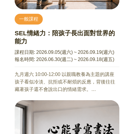
8/1 青少年親子溝通互動
11/6(五) 8:00~17:30 銅鑼秋色之旅
許珮綺 諮商心理師
一般課程
馬繼康 老師
適合對象：13～18 歲學生（國一～高三）及其家
走入苗栗客庄秋日風景，透過杭菊產業、地方信
長
SEL情緒力：陪孩子長出面對世界的
仰與農村文化，感受地方風土魅力。
你的家中，也有一位正在經歷青春風暴的孩子
能力
嗎？
12/11(五) 8:00~17:30 羅東林業之旅
很多時候明明其實很在乎、也很想靠近，但不知
課程日期:
2026.09.05(週六) ~ 2026.09.19(週六)
馬繼康 老師
道為什麼，越關心、孩子卻越沉默；越想問清
報名時間:
2026.06.30(週二) ~ 2026.09.18(週五)
從林業發展、木材運輸與空間轉型，認識宜蘭林
楚、氣氛卻越容易變得緊繃。那些原本出於愛的
業文化與城市歷史脈絡。
提醒與叮嚀，最後卻常常變成爭吵，甚至讓彼此
九月週六 10:00-12:00 以親職教養為主題的講座
都受傷。看著孩子的改變，很多家長心裡其實是
孩子看似冷淡、抗拒或不耐煩的反應，背後往往
著急的，曾經那個超級依賴你、會分享生活大小
藏著孩子還不會說出口的情緒需求。
事的孩子，怎麼好像越來越遠了？當我們可能試
面對課業壓力、同儕關係、網路社交與自我認同
【活動須知】(必讀)
著問、試著管、試著提醒，但關係卻好像越來越
的變化，孩子需要的不只是被要求冷靜，更需要
(1) 本活動以 32 人為最低成團人數。若報名人數
難靠近。這場講座會從青少年的發展變化出發，
有人陪他們學會辨識情緒、理解自己、建立界
未達成團標準，主辦單位保留延期、調整活動內
也會談到家長在關係中的擔心與用力，陪著大家
線，並練習做出更成熟的選擇。
容或取消活動之權利，並將全額退還已繳納之報
一起看懂看似難搞的青少年指南：孩子的「不
名費用。
說」，背後正在發生什麼？以及為什麼有些我們