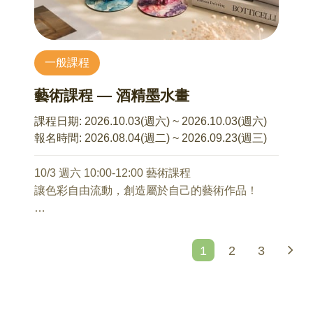
心理師將從社會心理學、個人生命經驗出發，引
需準備物品：一張瑜伽墊、四條大浴巾、兩條洗
導你深入反思和整理婚育決策。
臉毛巾、一個眼枕(也可用遮光良好的小方巾取代)
一般課程
8/15 14:00-16:00 (本場次與其他場次時段不同)
【講師介紹】
Being Parents—成為父母的身心預備與調適
黃意茜 臨床心理師/瑜伽老師
藝術課程 — 酒精墨水畫
石麗君 諮商心理師
Chienge YOGA 瑜伽 / 皮拉提斯老師
1、成為父母是人生階段的自然延續？
課程日期:
2026.10.03(週六) ~ 2026.10.03(週六)
2、育兒的左腦與右腦
曾任 | 奇美醫院成癮防治中心 臨床心理師
報名時間:
2026.08.04(週二) ~ 2026.09.23(週三)
3、用一生療癒童年？還是用童年度過一生？
曾任 | 奇美醫院精神醫學部 臨床心理師
4、孕期及育兒面面觀
曾任 | 奇美醫院精神醫學部 任務型教學負責人
10/3 週六 10:00-12:00 藝術課程
5、關關難過關關過
曾任 | 高醫、中山醫、中正、慈濟實習臨床心理師
讓色彩自由流動，創造屬於自己的藝術作品！
督導
正念認知療法(MBCT)八週研習
酒精墨水畫是一種充滿驚喜與療癒感的藝術創作
本系列講座不接受當天報名
辯證行為治療技巧訓練－初階
方式，透過色彩在紙張上自然擴散、交融，形成
1
2
3
瑜伽/皮拉提斯專業訓練
獨一無二的夢幻紋理。
美國瑜伽聯盟 RYT200 瑜伽師資證照
課程中將運用吹球引導墨水流動，觀察顏色彼此
100 小時 女性瑜伽師資培訓 with Michelle Chu
碰撞、堆疊與延伸的過程，感受無法被複製的流
AFAA CPI 國際皮拉提斯教練證照
動畫效果。