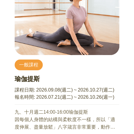
(一)花材、器材簡介與示範
(二)軟鐵絲建立結構與插花
(三)成品欣賞
【課程資訊】
⏺︎ 授課講師： 陳芝宇 老師
⏺︎ 費用已含所有材料：800元
⏺︎ 最低開課人數：7人
一般課程
⏺︎ 需自備物品：一支花藝剪刀(若無，一般剪刀亦
可)、裝成品的提袋(尺寸大約長40x寬30x高45cm)
瑜伽提斯
⏺︎ 材料(花材依當日提供為準，恕不指定)：主花、
配花、葉材、花器、海綿、鐵絲、竹籤
課程日期:
2026.09.08(週二) ~ 2026.10.27(週二)
(下列花藝照片僅供參考)
報名時間:
2026.07.21(週二) ~ 2026.10.26(週一)
⏺︎ 預計報名繳費截止日：2026年9月1日
九、十月週二14:00-16:00瑜伽提斯
因每個人身體的結構與柔軟度不一樣，所以「適
度伸展、盡量放鬆」八字箴言非常重要，動作