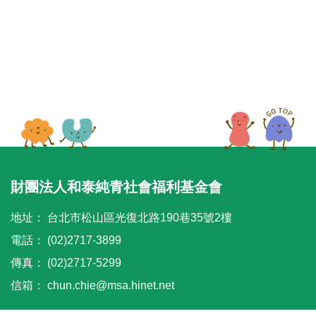
35小時 修復瑜伽師資培訓 (Level1) with Adelene
Cheong
✨ 課程特色
1. 認識酒精墨水特性與基礎技巧
2.學習使用吹風球控制墨水流向與層次變化
本系列工作坊不接受當天報名
3.色彩搭配與漸層暈染技巧
4.金色線條與亮粉點綴技巧
5.將流動畫藝術延伸至生活小物創作
每一次顏色流動都是獨一無二的驚喜，
享受創作過程中的放鬆與療癒，體驗藝術與色彩
財團法人和泰純青社會福利基金會
交織的魅力。
地址：
台北市松山區光復北路190巷35號2樓
☑️課程完成作品
電話：
(02)2717-3899
1.A4酒精墨水藝術畫框 1 件
傳真：
(02)2717-5299
可作為居家擺飾或送禮收藏
信箱：
chun.chie@msa.hinet.net
2.酒精墨水藝術杯墊 1 個