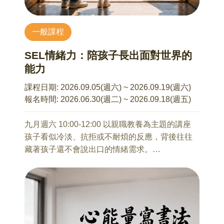
8/1 青少年親子溝通互動
11/6(五) 8:00~17:30 銅鑼秋色之旅
許珮綺 諮商心理師
一般課程
馬繼康 老師
適合對象：13～18 歲學生（國一～高三）及其家
走入苗栗客庄秋日風景，透過杭菊產業、地方信
長
SEL情緒力：陪孩子長出面對世界的
仰與農村文化，感受地方風土魅力。
你的家中，也有一位正在經歷青春風暴的孩子
能力
嗎？
12/11(五) 8:00~17:30 羅東林業之旅
很多時候明明其實很在乎、也很想靠近，但不知
課程日期:
2026.09.05(週六) ~ 2026.09.19(週六)
馬繼康 老師
道為什麼，越關心、孩子卻越沉默；越想問清
報名時間:
2026.06.30(週二) ~ 2026.09.18(週五)
從林業發展、木材運輸與空間轉型，認識宜蘭林
楚、氣氛卻越容易變得緊繃。那些原本出於愛的
業文化與城市歷史脈絡。
提醒與叮嚀，最後卻常常變成爭吵，甚至讓彼此
九月週六 10:00-12:00 以親職教養為主題的講座
都受傷。看著孩子的改變，很多家長心裡其實是
孩子看似冷淡、抗拒或不耐煩的反應，背後往往
著急的，曾經那個超級依賴你、會分享生活大小
藏著孩子還不會說出口的情緒需求。
事的孩子，怎麼好像越來越遠了？當我們可能試
面對課業壓力、同儕關係、網路社交與自我認同
【活動須知】(必讀)
著問、試著管、試著提醒，但關係卻好像越來越
的變化，孩子需要的不只是被要求冷靜，更需要
(1) 本活動以 32 人為最低成團人數。若報名人數
難靠近。這場講座會從青少年的發展變化出發，
有人陪他們學會辨識情緒、理解自己、建立界
未達成團標準，主辦單位保留延期、調整活動內
也會談到家長在關係中的擔心與用力，陪著大家
線，並練習做出更成熟的選擇。
容或取消活動之權利，並將全額退還已繳納之報
一起看懂看似難搞的青少年指南：孩子的「不
名費用。
說」，背後正在發生什麼？以及為什麼有些我們