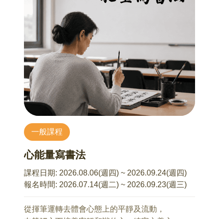
9/5 用SEL讓孩子從「煩死了」變「我試試」
以為的關心，在孩子感受裡，卻被解讀成壓力或
楊格 諮商心理師
(2) 低收入戶、中低收入戶、身心障礙者，報名均
控制？ 講座中我們也會一起討論，當關係卡住的
9歲~15歲孩子的家長
需持證明文件，繳交保證金新台幣1600元。全程
時候，除了「管」，還有沒有其他更可能讓彼此
當孩子進入中高年級，最令家長崩潰的往往不是
參與活動後，本會將退還已繳保證金之 50%。以
靠近的方式呢？練習從「理解」的角度出發，讓
成績，而是那句冷冷的「煩死了」、「隨便」或
原報名費每人新臺幣 1,600 元計算，實際負擔費
對話有機會重新開始，將衝突轉化為溫和連結。
「不知道」。在快速變動的數位時代，SEL（社
用為每人新臺幣 800 元。
交情緒學習）不再只是優雅的術語，而是孩子在
8/8 是什麼讓我們在親子關係中糾結難熬？
同儕競爭、網路壓力和青春期風暴中，最需要的
(3) 本活動由和泰純青基金會主辦，並委由星球旅
張宇傑 諮商心理師
「心理強心針」。 我們不走教條路線，而是以
行社辦理相關旅遊服務事宜。除不可抗力如天災
適合對象：國小到大學孩子的家長
「情緒翻譯官」的視角，帶領家長解碼孩子冷酷
等，報名後如因故取消參加，退費方式依星球旅
1、探索親子關係衝突的根源
外殼下的情緒需求，透過實戰技巧，把親子對立
行社及交通部觀光署公告之《國內旅遊定型化契
一般課程
2、從根源下手的衝突解方演練
變成並肩作戰。
約》相關規定辦理。
課程重點包含：
心能量寫書法
8/15 溫柔又堅定的溝通心法
*解密「施工中」的大腦： 為什麼溫順的孩子突然
(4) 本活動費用包含之名領隊講師費、交通及深度
張宇傑 諮商心理師
變得很難聊？理解中高年級生理與情緒的斷層。
課程日期:
2026.08.06(週四) ~ 2026.09.24(週四)
文化導覽體驗、餐費、旅遊平安保險，並未進行
適合對象：國小到大學孩子的家長
*破解孩子的情緒密碼： 聽懂「煩死了」背後的求
報名時間:
2026.07.14(週二) ~ 2026.09.23(週三)
任何導購行程內容。
1、學習溫柔溝通與堅定溝通的平衡
救訊號。學習如何標記情緒，讓衝突在第一秒降
2、溫柔又堅定的有效溝通演練
溫。
從揮筆運轉去體會心態上的平靜及流動，
(5) 遊程內容皆包含部份步行及戶外活動，請報名