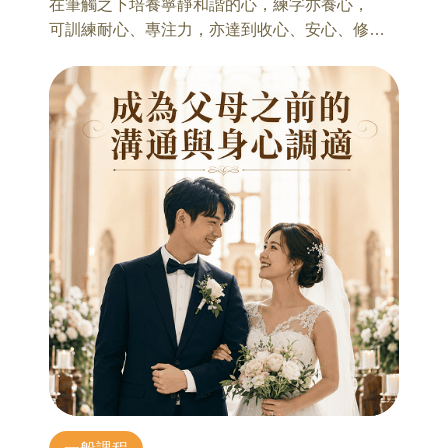
*朋友圈裡的求生欲： 面對同儕排擠與數位社交焦
在筆觸之下培養寧靜和諧的心，練字亦養心，
者於報名前充分考量自身體力、健康狀況及行動
8/22 聽懂孩子情緒「話」！成為支持而不暴走的
慮，如何陪孩子練出「社交覺察」與界線感。
可訓練耐心、專注力，亦達到收心、安心、修心
能力，確認適合參與後再行報名。
父母
*從「說教」轉型「教練」： 捨棄無效的碎念，用
的效果。
林佳慧 諮商心理師
SEL 的引導式對話，培養孩子負責任的決策力。
(6) 北部地區遊程，8:00~8:25和泰純青基金會集
適合對象：10-18歲孩子的家長
*家長的降火錦囊： 示範如何先穩住自己的情緒頻
合，8:30準時出發~17:30回到和泰純青基金會解
1、解析家庭八大時期，把心力放在各時期重要任
率，建立一個「不互踩地雷」的家庭韌性基地。
【課程資訊】
散。
務上
透過生活化的案例與簡單易懂的對話公式，幫助
授課講師：林子琪老師
2、看懂孩子情緒變化七大階段，掌握不同階段不
您找回溝通的發言權，讓孩子在面對多變的世界
報名時間：隨時
同的應對策略
時，有能力保持自信與穩定。
上課堂數：一期八堂，可請假兩堂
3、透過親子對話，協助孩子停下慣性連鎖反應，
課程日期：8/6、8/13、8/20、8/27、9/3、9/10、
化解情緒風暴
9/12 SEL情緒力：陪孩子長出面對世界的能力
9/17、9/24，14:30-16:30
黃閎新 臨床心理師
課程費用：2400元
8/29 聽懂孩子弦外之音—看懂情緒訊號的溝通
適合對象：國小孩童的家長
單堂費用：350元
蔡德暐 諮商心理師
第一章：孩子為什麼越來越容易情緒卡住
用具自備(毛筆、墨汁、硯台、九宮格紙)
適合對象：7-16歲孩子的家長
1-1 孩子常見的情緒困境
1、解碼情緒訊號：看懂孩子沒說出口的話
1-2 情緒與行為背後的心理需求
2、現場降溫術：在張力時刻的「暫停與修復」
1-3 大人如何重新理解孩子的情緒反應
3、說得出口，孩子也願意聽
第二章：孩子的情緒，其實在說什麼