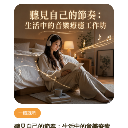
時，應量力而為、適可而止，不可過度伸展，只
要在個人極限範圍內，溫和的伸展肢體即可。
課程目標：調節體重、修勻曲線、結實肌肉、消
除緊張、平衡情緒、改變體質、增進健康、預防
疾病、延緩老化。
【課程資訊】
授課講師：張蕙莉 老師
講師介紹：日本瑜珈指導協會，瑜珈技能健美指
導教師
內湖社區大學94年度金牌講師、台北市東區電信
局、(信義、內湖、松山、南港)社區大學、臺北市
藝文推廣處、市政府民政局民生社區中心
開課堂數：一期八堂，9/8、9/15、9/22、9/29、
10/6、10/13、10/20、10/27 (9/1老師有事，故不
一般課程
開課)
課程人數：7~10人
聽見自己的節奏：生活中的音樂療癒