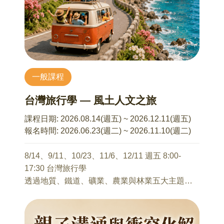
實質效益。期待每位參與者在活動中，能重新聽
見自身的節奏，感受音樂所帶來的啟發、感恩與
更深刻的生命共鳴。
由講師帶領課程主體，並適時邀請參與者簡短分
享個人聯想與感受，促進講師與學員間的輕互
一般課程
動，營造開放而包容的體驗場域。
台灣旅行學 — 風土人文之旅
【課程內容】
1. 尋找配樂大師 ：這是一場融合視覺與聽覺的創
課程日期:
2026.08.14(週五) ~ 2026.12.11(週五)
造性內在探索。
報名時間:
2026.06.23(週二) ~ 2026.11.10(週二)
2. 聲音的體驗：透過聽覺、情緒與文字的流動，
展開多層次感知練習。
8/14、9/11、10/23、11/6、12/11 週五 8:00-
3. 音樂與生活
17:30 台灣旅行學
● 認識音樂與情緒
透過地質、鐵道、礦業、農業與林業五大主題，
● 日常中的音樂自我療癒應用
帶領學員走入臺灣各地風土現場，從自然地景、
4. 跟著音樂去旅行：透過音樂的鋪陳與語言的陪
產業發展到地方生活文化，重新閱讀島嶼與人的
伴，體驗聲音作為紓壓媒介的溫柔力量。
關係。