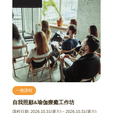
2、育兒的左腦與右腦
體緊繃與心理防禦。這種體感式的覺察，會讓你
3、用一生療癒童年？還是用童年度過一生？
瞬間明白：為什麼你的「為你好」，在他耳中變
4、孕期及育兒面面觀
成了「我不夠好」。
5、關關難過關關過
2、拆解家族舊腳本：斷開情緒連鎖反應
7/17 同心相伴：角色的轉換與調適
看見你腦袋裡那個嚴厲的糾察隊，找出那些從長
王貞人 諮商心理師
輩那裡承接過來、不自覺對孩子施加的命令式語
在成為父母的旅程中，伴侶不僅面臨角色的轉
彙。在工作坊的安全空間裡，我們練習現場撕掉
換，也需要學習在壓力與挑戰中維持彼此的默契
舊劇本，重新排練出更具彈性、更有溫度的對
與支持。在關係與身份不斷變動的過程裡，我們
話。
該如何與另一半進行更深層的對話？又該如何在
情緒起伏與壓力之中，找到屬於彼此的平衡？
3、衝突現場的降溫技術：從對立到對話的轉場
透過理解與陪伴，我們得以讓關係在變動中更加
當衝突陷入僵局時，能幫孩子說出他內心說不出
穩固。角色的轉換不再只是挑戰，而是一段彼此
口的脆弱，透過一套實戰的溝通公式，陪你在情
一般課程
扶持、相互靠近的歷程，讓愛在過程中變得更
緒高漲時，用一個動作或一句話，優雅地替緊繃
深、更真切。
的氣氛轉場。
自我照顧&瑜伽療癒工作坊
7/24 生，還是不生—談婚前共識到婚後協作的必
4、建立家長神隊友社群：你不是一個人在戰鬥
課程日期:
2026.10.31(週六) ~ 2026.10.31(週六)