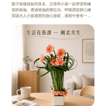
親子瑜珈就如同其名、父母和小孩一起學習和練
習的瑜伽。透過瑜伽的體位法、呼吸調息靜心練
習讓大人小孩感受到身心放鬆，過程中會有一些
雙人瑜伽讓彼此更有親密接觸與連結。藉由與小
孩親密接觸，可以直接的感受到父母幫助身心更
加安定平穩。
在玩瑜伽的過程裡、除了增加身體的柔軟度、肌
肉的強韌、強化核心肌群與背部肌群、矯正脊椎
的狀態和駝背，還有在玩瑜珈裡發揮想像力、獨
特的呼吸練習法幫助父母和小孩培養專注力、得
到更深沈的放鬆和平衡。
注意事項：
1、請學員穿著適合伸展運動的衣物，自備瑜伽墊
(或可鋪墊的毯子)
2、教室內禁止用餐 (飲水可)
3、
小孩年齡限制在3~9歲