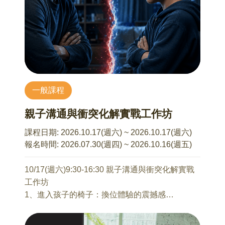
I. 青春期的⼼理特徵建構對青春期孩⼦的認識標記
許傑銘 諮商心理師
經常出現的情緒反應｡
在現今社會中，生育已從傳統的必然，轉變為自
II. 運⽤SEL概念有效回應暫緩負向循環對話運⽤
由且自主的選擇。自由也意味著更多準備與思
SEL 概念重建對話中的詮釋｡
量。從是否生育的抉擇，到備孕期間的各種挑
III.我好你也好的共好關係試著修正溝通中的隱性
戰，過程往往同時考驗著個人與伴侶關係。
攻擊嘗試真誠表達｡
本講座將從「個人」、「伴侶關係」與「社會文
化」三個層面，引導學員探索自身對生育的想
一般課程
法，並協助伴侶在差異中彼此瞭解。同時從「安
本系列講座不接受當天報名
全感」、「依附」與「互動循環」觀點出發，聚
親子溝通與衝突化解實戰工作坊
焦於備孕歷程中的挑戰，學習可實踐的溝通原
則，進而發展相互支持的能力。
課程日期:
2026.10.17(週六) ~ 2026.10.17(週六)
1、生與不生的自我探索：我想過哪種人生？
報名時間:
2026.07.30(週四) ~ 2026.10.16(週五)
2、對生育想法不一致時的溝通原則
3、如何化解備孕過程中的挑戰
10/17(週六)9:30-16:30 親子溝通與衝突化解實戰
工作坊
7/10 Being Parents—成為父母的身心預備與調適
1、進入孩子的椅子：換位體驗的震撼感
石麗君 諮商心理師
你將親自演出你的孩子，在那一刻，你不再是講
1、成為父母是人生階段的自然延續？
道理的家長，而是真實體會到孩子被責備時的身