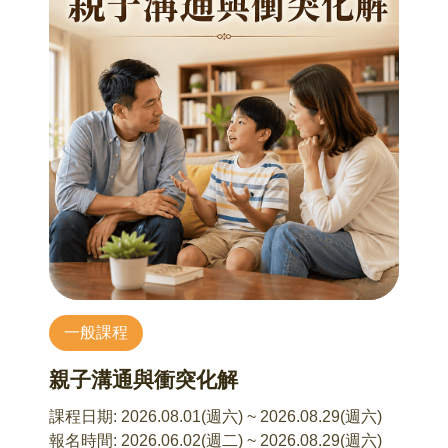
5. Q & A 時間
本系列由知名旅行家馬繼康以「慢行、深度、感
【招生對象】
知」為核心，不以走訪數量為目的，而以理解土
• 對音樂療癒、聲音感知有興趣者
地為核心，以實際旅遊、觀察、講述與地方文化
• 希望透過聽覺探索自我情緒與記憶者
美食體驗，在旅行之中理解臺灣。
• 單純渴望在忙碌生活中，有一段屬於自己的感官
暫停時刻者
一日遊(8HR)，含交通、一餐、旅遊體驗內容，每
• 本課程參與者無須具備音樂背景，歡迎帶著開放
場每人費用：1,600元含稅。
的心前來，與我們一同走進聲音的內在風景，期
待與您在聲音中共感、共鳴
• 備註：歡迎自備家中簡易無音階型輕型樂器參與
※報名後請於 7 日內完成已報名「全部場次」之繳
工作坊實務體驗(如鈴鼓、手搖鈴、自製沙鈴、波
費，逾期未完成繳費者，系統將自動取消未完成
浪鼓、三角鐵等)
繳費之報名資格並釋出名額。
一般課程
(範例:6/27 報名 2 個場次（每場 1,600 元），應於
【講師介紹】
7/4 23:59 前一次完成 3,200 元匯款（1,600 元 × 2
親子溝通與衝突化解
李晴旭 音樂治療師
場），經主辦單位確認款項後，始完成報名。)
英國國家音樂治療協會(B.A.M.T)檢定合格音樂治
課程日期:
2026.08.01(週六) ~ 2026.08.29(週六)
療師（Since 2000）
報名時間:
2026.06.02(週二) ~ 2026.08.29(週六)