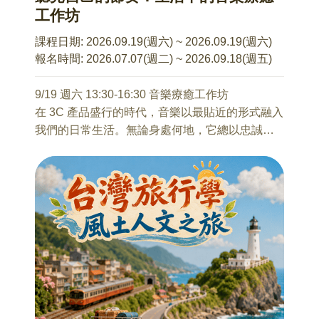
課程費用：單堂$300，優惠報名整期$2,000 (至多
工作坊
可請假兩堂)
額外費用說明：每次上課暖身階段所需之木棒，
課程日期:
2026.09.19(週六) ~ 2026.09.19(週六)
由老師代購$200/支，上課現場繳交整數現金給老
報名時間:
2026.07.07(週二) ~ 2026.09.18(週五)
師
備註：
9/19 週六 13:30-16:30 音樂療癒工作坊
1、自備瑜伽墊、水壺、毛巾，穿著方便活動伸展
在 3C 產品盛行的時代，音樂以最貼近的形式融入
衣褲
我們的日常生活。無論身處何地，它總以忠誠的
2、所有課程視學生學習情況，隨時調整內容
陪伴方式在周遭流動，成為現代人重要的情緒寄
託與生活節奏。然而，音樂的價值並不僅止於
「聆聽」、「播放」、「演奏（歌唱）」或「協
助放鬆」等基本功能。透過更深層的體驗與引
導，我們能看見音樂所承載的情感力量、生命故
事與內在能量。
本工作坊旨在帶領參與者重新認識音樂的多面向
價值，並透過實務操作與體驗活動，探索音樂如
何在個人情緒調節、人際連結與生命回顧中發揮