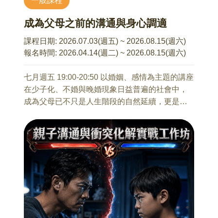
一般課程
2-1 SEL在孩子成長中的重要性
2-2 情緒調節與人際互動的關聯
成為父母之前的溝通與身心調適
本系列講座不接受當天報名
2-3 不同年齡階段的情緒需求與表現
第三章：日常陪伴中，幫助孩子長出情緒力與韌
課程日期:
2026.07.03(週五) ~ 2026.08.15(週六)
性
報名時間:
2026.04.14(週二) ~ 2026.08.15(週六)
3-1 情緒來臨時的陪伴與溝通
3-2 生活中累積安全感與自信
七月週五 19:00-20:50 以婚姻、感情為主題的講座
3-3 如何陪孩子面對挫折與壓力
在少子化、不婚與晚婚現象日益普遍的社會中，
成為父母已不只是人生階段的自然延續，更是一
9/19 青春期的情緒多重宇宙
項需要深思與預備的重要選擇。本講座希望透過
蔡宇涵 諮商心理師
心理師的專業分享，協助學員與伴侶就生育意
適合對象：10歲~16歲孩子的家長
願、時機與準備歷程進行更深入的溝通與討論，
從個⼈內在情感到適應化的社會情境表達融合了
並認識備孕期間可能面臨的情緒壓力、身心調適
我們對外在情境的理解以及⼈際互動結構的處境,
與關係支持。期盼陪伴學員在理解自我與彼此需
前青春期的孩⼦對於⼈我之間的關係尤其敏銳､警
求的基礎上，更有信心迎接新生命的到來，為家
覺。這場講座帶您試著重現青春期的奇思異想。
庭與社會注入延續與成長的力量。
藉由覺察､識別､命名的過程協助孩⼦能發展管理
與調適的情緒策略｡
7/3 備孕心理指南：我們準備好成為父母了嗎？