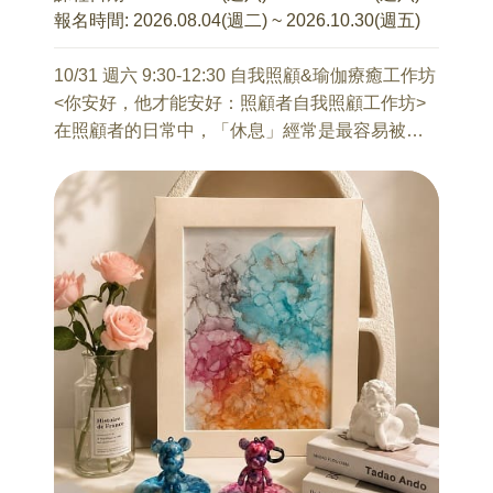
修課
你並不是孤單一人！透過分享與集體創作，你會
報名時間:
2026.08.04(週二) ~ 2026.10.30(週五)
張誌閔 諮商心理師
從其他夥伴的故事中獲得啟發。這不只是一堂
1、生育考量背後的價值觀與期待
課，而是一個能讓你卸下「完美父母」重擔、重
10/31 週六 9:30-12:30 自我照顧&瑜伽療癒工作坊
2、婚前溝通與共識
新自我充電的溫暖團隊。
<你安好，他才能安好：照顧者自我照顧工作坊>
3、生育準備與生育因應
在照顧者的日常中，「休息」經常是最容易被忽
4、面對變動轉換的調適
略的事項。
【課程資訊】
這場工作坊，想陪你一起「停下來」。
7/31 只要婚、不要生，不行嗎？
上課時間：10/17（六）9:30-16:30(12:30~13:30
透過理解神經系統如何回應壓力，再結合陰瑜伽
曾麗心 臨床心理師
午休)共上課6小時
與修復瑜伽的深度練習，我們將一步步幫助身體
隨著當代婚育觀點改變，愈來愈多人開始反思：
授課講師：張宇傑 諮商心理師
鬆開長期累積的緊繃，並讓神經系統重新安定下
結婚與生育，兩者一定要「綁定」嗎?
適合對象：家有國小至大學生的家長
來。
為了愛，可以步入婚姻，但，生兒育女似乎卻帶
課程人數：8人~20人上限 (滿8人開班)
這堂課不需要任何瑜伽經驗，也不用追求完美的
來更多責任和義務，還有難以迴避的經濟和教養
動作。
壓力。
只需要帶著一份願意，把這段純粹的休息時光留
如果不生孩子，還要結婚嗎？又或是，結婚了，
給自己。
就一定要傳宗接代嗎？
以上這些問題，如果你也正在苦惱中，歡迎來參
備註：為提升課程的多元性以及學員的吸收，課
加這堂講座，
程包含實作活動與小組討論。