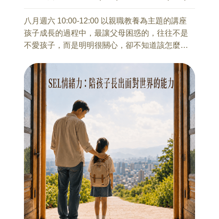
• 臺大醫院輔助暨整合醫學中心｜音樂輔助療法諮
8/14(五) 8:00~17:30 北海岸地質之旅
詢師
馬繼康 老師
八月週六 10:00-12:00 以親職教養為主題的講座
• 財團法人光仁社會福利基金會附設
從岩層、海岸與風化地景，認識臺灣北海岸如何
孩子成長的過程中，最讓父母困惑的，往往不是
-臺北市南海發展中心｜音樂治療師
被時間與海洋塑造，理解地質與自然環境的形
不愛孩子，而是明明很關心，卻不知道該怎麼
-臺北市私立育仁啟能中心｜音樂治療師
成。
說；明明想靠近，卻常常一開口就變成提醒、說
• 社團法人小胖威利病友關懷協會 威利工作坊中和
教，甚至爭吵。
站｜音樂治療師
9/11(五) 8:00~17:30 五漁村與海岸鐵道之旅
孩子的沉默、頂嘴、情緒爆發，背後可能不是故
馬繼康 老師
意唱反調，而是正在經歷發展變化、壓力累積，
沿著宜蘭海岸鐵道，走讀漁村聚落與地方生活，
或不知道如何表達自己的感受。
本系列工作坊不接受當天報名
認識鐵道如何改變地方產業與文化移動。
而父母的著急、擔心與用力，也常常因為說法不
同，被孩子感受到壓力或控制。
【公告】《台灣旅行學－風土人文之旅》10月16
從青少年發展、親子衝突根源、溝通心法、情緒
日（金瓜石：山城與歲月之旅）因故調整至10月
訊號與現場降溫技巧出發，陪伴家長重新理解孩
23日舉辦，敬請已報名學員留意相關通知。
子，也重新看見自己在關係中的用心。
10/23(五) 8:00~17:30 金瓜石：山城與歲月之旅
讓親子溝通不再只是「我都是為你好」，而是能
馬繼康 老師
慢慢轉化為孩子聽得進去、父母也說得出口的溫
從金礦歷史、山城聚落與礦業遺構，理解臺灣近
和連結。
代產業發展與礦業文化。