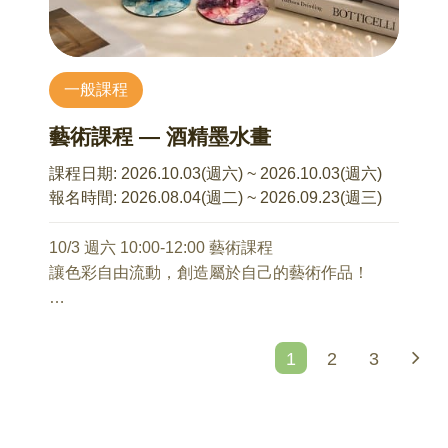
心理師將從社會心理學、個人生命經驗出發，引
需準備物品：一張瑜伽墊、四條大浴巾、兩條洗
導你深入反思和整理婚育決策。
臉毛巾、一個眼枕(也可用遮光良好的小方巾取代)
一般課程
8/15 14:00-16:00 (本場次與其他場次時段不同)
【講師介紹】
Being Parents—成為父母的身心預備與調適
黃意茜 臨床心理師/瑜伽老師
藝術課程 — 酒精墨水畫
石麗君 諮商心理師
Chienge YOGA 瑜伽 / 皮拉提斯老師
1、成為父母是人生階段的自然延續？
課程日期:
2026.10.03(週六) ~ 2026.10.03(週六)
2、育兒的左腦與右腦
曾任 | 奇美醫院成癮防治中心 臨床心理師
報名時間:
2026.08.04(週二) ~ 2026.09.23(週三)
3、用一生療癒童年？還是用童年度過一生？
曾任 | 奇美醫院精神醫學部 臨床心理師
4、孕期及育兒面面觀
曾任 | 奇美醫院精神醫學部 任務型教學負責人
10/3 週六 10:00-12:00 藝術課程
5、關關難過關關過
曾任 | 高醫、中山醫、中正、慈濟實習臨床心理師
讓色彩自由流動，創造屬於自己的藝術作品！
督導
正念認知療法(MBCT)八週研習
酒精墨水畫是一種充滿驚喜與療癒感的藝術創作
本系列講座不接受當天報名
辯證行為治療技巧訓練－初階
方式，透過色彩在紙張上自然擴散、交融，形成
1
2
3
瑜伽/皮拉提斯專業訓練
獨一無二的夢幻紋理。
美國瑜伽聯盟 RYT200 瑜伽師資證照
課程中將運用吹球引導墨水流動，觀察顏色彼此
100 小時 女性瑜伽師資培訓 with Michelle Chu
碰撞、堆疊與延伸的過程，感受無法被複製的流
AFAA CPI 國際皮拉提斯教練證照
動畫效果。