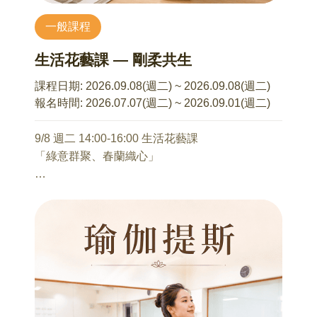
一般課程
【講座資訊】
開課時間：7/11、8/22(週六)09:45-11:00
生活花藝課 — 剛柔共生
講師：彭慧珊 老師
(「瑜伽折學 Podcast」節目主持人、美國瑜伽聯
課程日期:
2026.09.08(週二) ~ 2026.09.08(週二)
盟 RYT200認證師資、中華民國兒童瑜伽協會兒
報名時間:
2026.07.07(週二) ~ 2026.09.01(週二)
童瑜伽認證師資)
課程費用：每堂課每對親子500元 (一位小孩與一
9/8 週二 14:00-16:00 生活花藝課
位家長一起報名)
「綠意群聚、春蘭織心」
開課人數：達6組報名即開課，上限為8組親子
麻煩家長在報名資料的「備註」欄位，註明小孩
直立式結構組合，俐落卻不失優雅的線條，將個
的「姓名、性別與年齡」
人的創意延伸發展
不需任何花藝基礎也可輕鬆完成
只需享受與花草相處的午後時光
愉悅地將美感帶進生活中
課程內容：